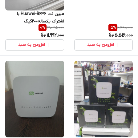
مبین نت Huawei-B636 با
اشتراک یکساله۲۰۰گیگ
13,035,000
6,490,000
8
%
15
%
11,992,000
5,516,000
افزودن به سبد
افزودن به سبد