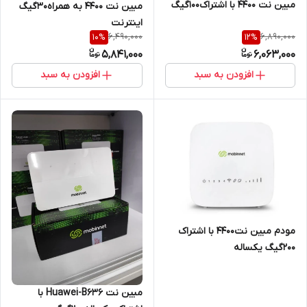
مبین نت 4400 با اشتراک۱۰۰گیگ
مبین نت 4400 به همراه30گیگ
اینترنت
6,490,000
6,890,000
10
%
12
%
5,841,000
6,063,000
افزودن به سبد
افزودن به سبد
مودم مبین نت4400 با اشتراک
۲۰۰گیگ یکساله
مبین نت Huawei-B636 با