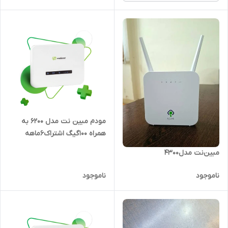
مودم مبین نت مدل 6200 به
همراه ۱۰۰گیگ اشتراک۶ماهه
مبین‌نت مدل4300
ناموجود
ناموجود