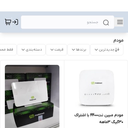
مودم
جدیدترین
برندها
قیمت
دسته‌بندی
فقط محص
مودم مبین نت4400 با اشتراک
30گیگ ۳ماهه