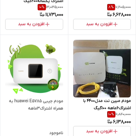
اشتراک یکساله۲۰۰گیگ
13,035,000
7,205,000
10
%
8
%
11,731,000
6,628,000
افزودن به سبد
افزودن به سبد
مودم مبین نت مدل4400 با
مودم جیبی huawei E5785 به
اشتراک۶ماهه ۱۰۰گیگ
همراه اشتراک۳ماهه
6,820,000
10
%
6,138,000
افزودن به سبد
ناموجود