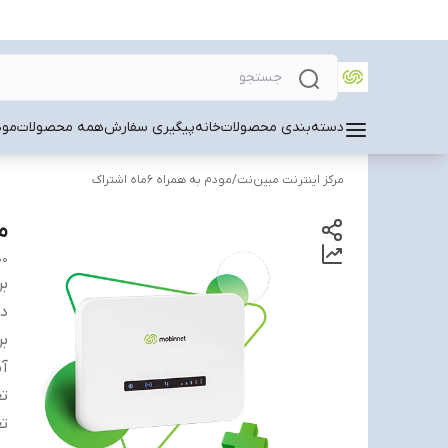
دسته‌بندی محصولات
خانه
پیگیری سفارش
همه محصولات
مودم 
مرکز اینترنت مبین‌نت
/
مودم به همراه 6ماه اشتراک
مود
00
بر
دس
بر
آ
تع
تع