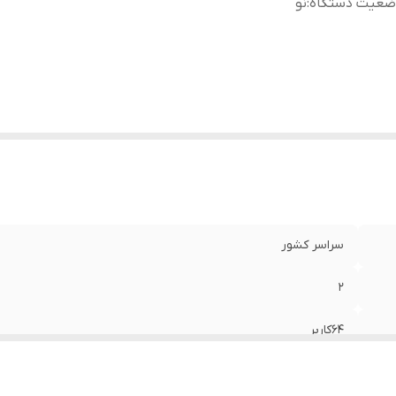
ضعیت دستگاه
:
نو
سراسر کشور
2
۶۴کاربر
نو