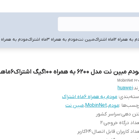
به همراه 12ماه اشتراک
مبین نت
مودم به همراه ۳ماه اشتراک
مودم به همراه 6ماه اشتراک
م مبین نت مدل 6200 به همراه ۱۰۰گیگ اشتراک۶ماهه
MobinNet 62
ند:
huawei
ته‌بندی
:
مودم به همراه 6ماه اشتراک
چسب‌ها :
مودم
،
MobinNet
،
مبین نت
نتن دهی
:
سراسر کشور
داد درگاه خروجی
:
2
داد کاربران قابل اتصال
:
۶۴کاربر