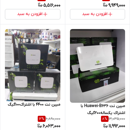
5,516,000
9,949,000
افزودن به سبد
افزودن به سبد
مبین نت 4400 با اشتراک۱۰۰گیگ
مبین نت Huawei-B636 با
اشتراک یکساله۲۰۰گیگ
6,890,000
13,035,000
12
%
8
%
6,063,000
11,992,000