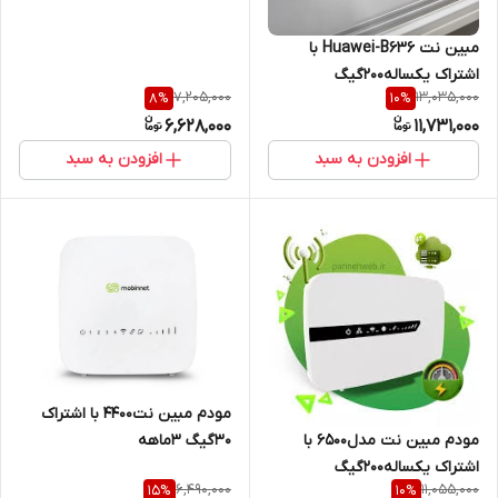
مبین نت Huawei-B636 با
اشتراک یکساله۲۰۰گیگ
7,205,000
13,035,000
8
%
10
%
6,628,000
11,731,000
افزودن به سبد
افزودن به سبد
مودم مبین نت4400 با اشتراک
30گیگ ۳ماهه
مودم مبین نت مدل6500 با
اشتراک یکساله200گیگ
6,490,000
11,055,000
15
%
10
%