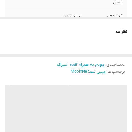
اتصال
آنتن دهی
سراسر کشور
اقلام همراه
آداپتور _کابل LAN _سیمکارت_دفترچه راهنما
نظرات
تعداد درگاه خروجی
۴
شبکه 5G
دارد
دسته‌بندی
:
مودم به همراه 12ماه اشتراک
برچسب‌ها :
وضعیت دستگاه
مبین نت
،
نو
MobinNet