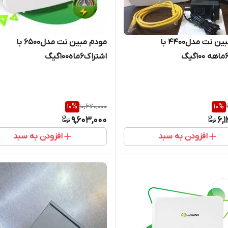
مودم مبین نت مدل4400 با
مودم مبین نت مدل6500 با
اشتراک6ماه100گیگ
10
%
10,670,000
10
%
9,603,000
6,
افزودن به سبد
افزودن به سبد