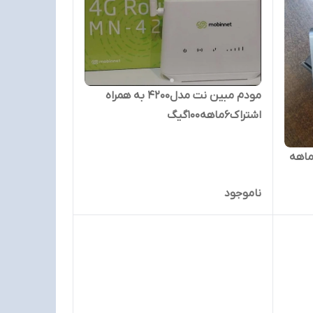
مودم مبین نت مدل4200 به همراه
اشتراک6ماهه100گیگ
دم جیبی مبین نت با اشتراک۶ماهه
ناموجود