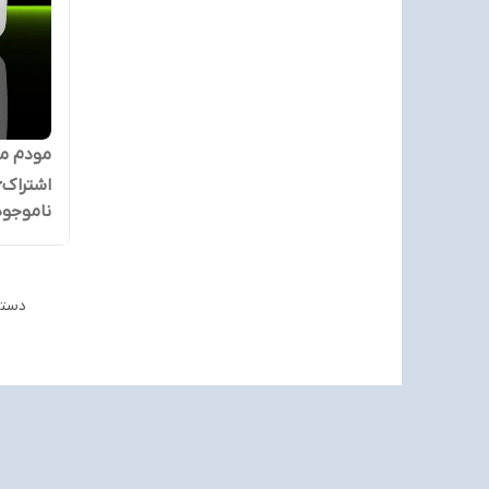
اشتراک۶ماهه100گیگ
ناموجود
دستگاه 18ماه گارانتی دارد کار