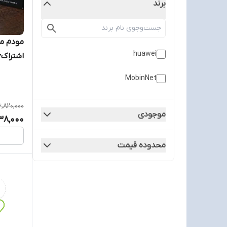
برند
huawei
اشتراک۶ماهه ۱۰۰گیگ
MobinNet
6,820,000
موجودی
138,000
محدوده قیمت