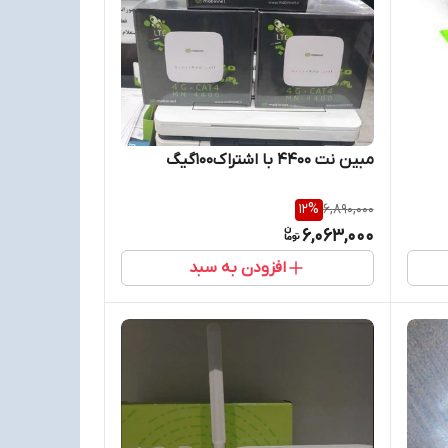
مبین نت 4400 با اشتراک۱۰۰گیگ
12
%
6,890,000
6,063,000
افزودن به سبد