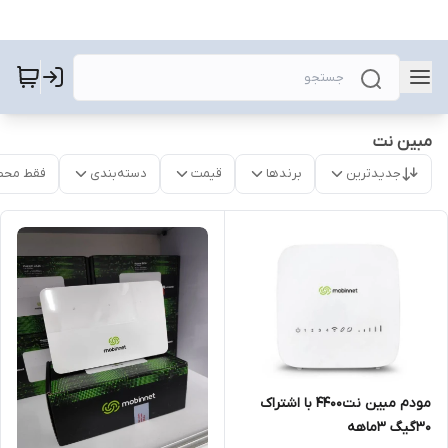
مبین نت
جدیدترین
برندها
قیمت
دسته‌بندی
فقط محص
مودم مبین نت4400 با اشتراک
30گیگ ۳ماهه