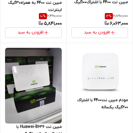
مبین نت 4400 با اشتراک۱۰۰گیگ
مبین نت 4400 به همراه30گیگ
اینترنت
6,490,000
6,890,000
10
%
12
%
5,841,000
6,063,000
افزودن به سبد
افزودن به سبد
مودم مبین نت4400 با اشتراک
۲۰۰گیگ یکساله
مبین نت Huawei-B636 با