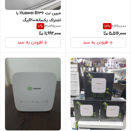
مبین نت Huawei-B636 با
اشتراک یکساله۲۰۰گیگ
13,035,000
6,490,000
8
%
15
%
11,992,000
5,516,000
افزودن به سبد
افزودن به سبد