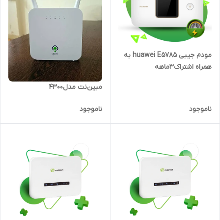
مودم جیبی huawei E5785 به
همراه اشتراک۳ماهه
مبین‌نت مدل4300
ناموجود
ناموجود