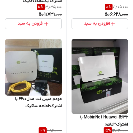
اشتراک یکساله۲۰۰گیگ
13,035,000
7,205,000
10
%
8
%
11,731,000
6,628,000
افزودن به سبد
افزودن به سبد
مودم مبین نت مدل4400 با
اشتراک۶ماهه ۱۰۰گیگ
MobinNet Huawei-B636 با
اشتراک۳ماهه
6,820,000
12,320,000
10
%
15
%