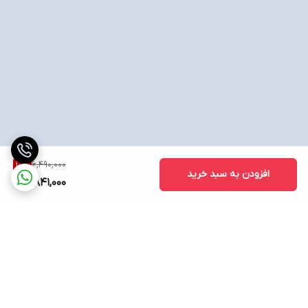
6,490,000
10
%
افزودن به سبد خرید
5,841,000