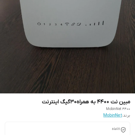
مبین نت 4400 به همراه30گیگ اینترنت
MobinNet 4400
برند:
MobinNet
18ماه