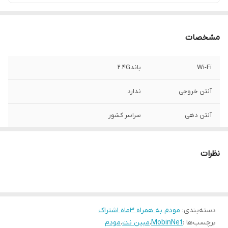
مشخصات
Wi-Fi
باند2.4G
آنتن خروجی
ندارد
آنتن دهی
سراسر کشور
تعداد درگاه خروجی
4پورت LAN
نظرات
ساخت
ایران
قابلیت جا به جایی
دارد
دسته‌بندی
:
مودم به همراه ۳ماه اشتراک
قابلیت اتصال به
FD_LTE
دکل
برچسب‌ها :
MobinNet
،
مبین نت
،
مودم