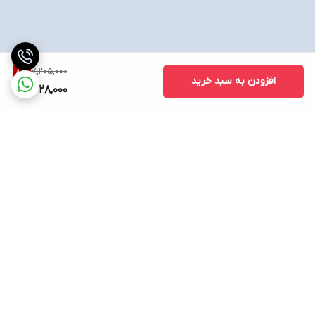
7,205,000
8
%
افزودن به سبد خرید
6,628,000
برگشت به بالا