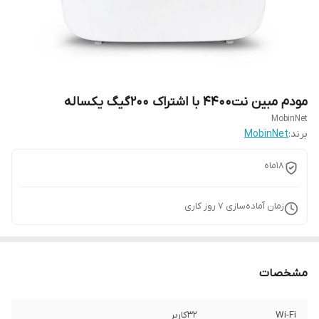
مودم مبین نت4400 با اشتراک ۲۰۰گیگ یکساله
MobinNet
برند:
MobinNet
18ماه
زمان آماده‌سازی
7
روز کاری
مشخصات
Wi-Fi
۳۲کاربر