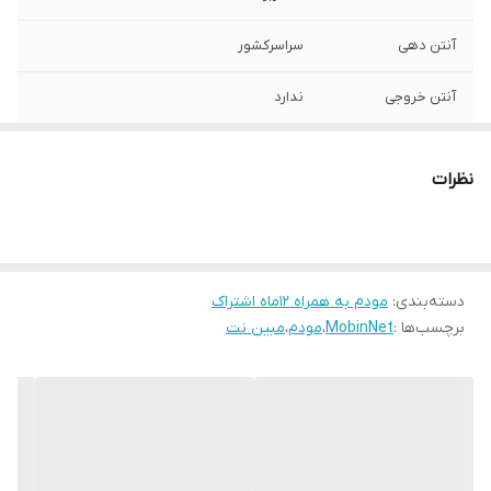
آنتن دهی
سراسرکشور
آنتن خروجی
ندارد
اقلام همراه
سیمکارت آداپتور کابل شبکه دفترچه راهنما
نظرات
دسته‌بندی
:
مودم به همراه 12ماه اشتراک
برچسب‌ها :
MobinNet
،
مودم
،
مبین نت